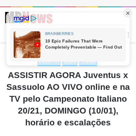
Procur
M
por
Início
/
ESPORTES
ESPORTES
Italiano
Juventus
ASSISTIR AGORA Juventus x
Sassuolo AO VIVO online e na
TV pelo Campeonato Italiano
20/21, DOMINGO (10/01),
horário e escalações