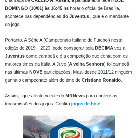
chamada de
CALCIO A. Assim, a partida
acontece
HOJE
DOMINGO (10/01) às 16:45 hs
horário oficial de Brasília,
acontece nas dependências
do Juventus ,
que é o mandante
do jogo.
Portanto, A Série A (Campeonato Italiano de Futebol) nesta
edição de 2019 – 2020 pode consagrar pela
DÉCIMA
vez a
Juventus
como campeã e é a competição que conta com os
maiores times da Itália. A Juve (
A velha Senhora
) foi campeã
nas últimas
NOVE
participações. Mas, desde 2011/12 ninguém
ganha o campeonato além do time de
Cristiano Ronaldo
.
Assim, fique atento no site do
MRNews
para conferir as
transmissões dos jogos. Confira
jogos de hoje
.