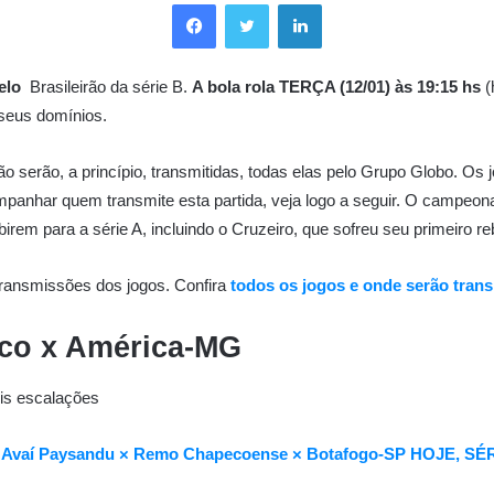
Facebook
Twitter
Linkedin
elo
Brasileirão da série B.
A bola rola TERÇA (12/01) às 19:15 hs
(
 seus domínios.
ão serão, a princípio, transmitidas, todas elas pelo Grupo Globo. Os 
panhar quem transmite esta partida, veja logo a seguir. O campeona
m para a série A, incluindo o Cruzeiro, que sofreu seu primeiro re
transmissões dos jogos. Confira
todos os jogos e onde serão trans
ico x América-MG
eis escalações
R × Avaí Paysandu × Remo Chapecoense × Botafogo-SP HOJE, SÉ