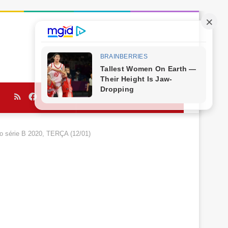
RSS
Facebook
Twitter
YouTube
Procurar
por
o série B 2020, TERÇA (12/01)