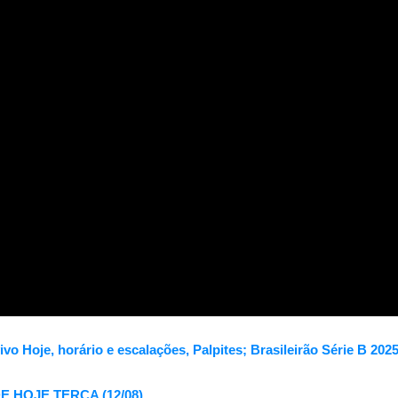
ivo Hoje, horário e escalações, Palpites; Brasileirão Série B 202
 HOJE TERÇA (12/08)