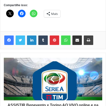
Compartilhe isso:
Mais
Linkedin
Tumblr
Pinterest
WhatsApp
Compartilhar via e-mail
Imprimir
ASSISTIR Benevento x Torino AO VIVO online e na