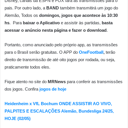
Disney, canais da ESPN e FOX fará as transmissões para o
pais. Por outro lado, a
BAND
também transmitirá um jogo do
Alemão, Todos os
domingos, jogos que acontece às 10:30
hs
. Para
baixar o Aplicativo
e assistir às partidas,
basta
acessar o anúncio nesta página e fazer o download
.
Portanto, como anunciado pelo próprio app, as transmissões
para o Brasil serão gratuitas. O APP do
OneFootball
,
terão
direito de transmissão de até oito jogos por rodada, ou seja,
praticamente todos eles.
Fique atento no site do
MRNews
para conferir as transmissões
dos jogos. Confira
jogos de hoje
Heidenheim x VfL Bochum ONDE ASSISTIR AO VIVO,
PALPITES E ESCALAÇÕES Alemão, Bundesliga 24/25,
HOJE (02/05)