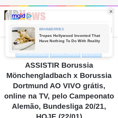
Procur
M
por
Início
/
ESPORTES
Alemão (Bundesliga)
Borussia Dortmund
ESPORTES
ASSISTIR Borussia
Mönchengladbach x Borussia
Dortmund AO VIVO grátis,
online na TV, pelo Campeonato
Alemão, Bundesliga 20/21,
HOJE (22/01)