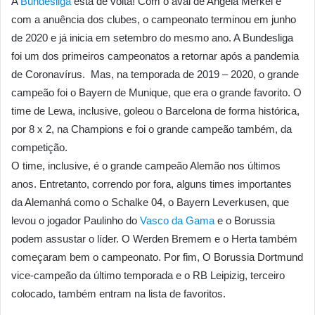
A
Bundesliga
está de volta! Com o aval de Angela Merkel e
com a anuência dos clubes, o campeonato terminou em junho
de 2020 e já inicia em setembro do mesmo ano. A Bundesliga
foi um dos primeiros campeonatos a retornar após a pandemia
de Coronavírus. Mas, na temporada de 2019 – 2020, o grande
campeão foi o Bayern de Munique, que era o grande favorito. O
time de Lewa, inclusive, goleou o Barcelona de forma histórica,
por 8 x 2, na Champions e foi o grande campeão também, da
competição.
O time, inclusive, é o grande campeão Alemão nos últimos
anos. Entretanto, correndo por fora, alguns times importantes
da Alemanhá como o Schalke 04, o Bayern Leverkusen, que
levou o jogador Paulinho do
Vasco da Gama
e o Borussia
podem assustar o líder. O Werden Bremem e o Herta também
começaram bem o campeonato. Por fim, O Borussia Dortmund
vice-campeão da último temporada e o RB Leipizig, terceiro
colocado, também entram na lista de favoritos.