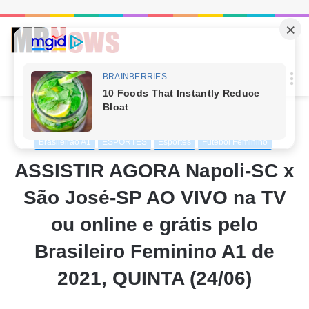
Procur
M
por
Início
/
ESPORTES
/
Futebol Feminino
/
Brasileirão A1
Brasileirão A1
ESPORTES
Esportes
Futebol Feminino
ASSISTIR AGORA Napoli-SC x
São José-SP AO VIVO na TV
ou online e grátis pelo
Brasileiro Feminino A1 de
2021, QUINTA (24/06)