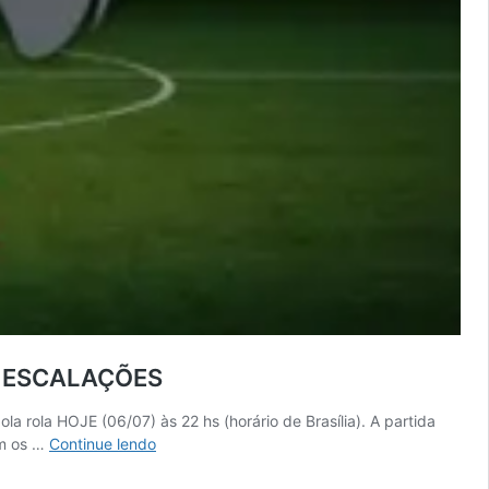
S, ESCALAÇÕES
 rola HOJE (06/07) às 22 hs (horário de Brasília). A partida
ASSISTIR
em os …
Continue lendo
AO
VIVO