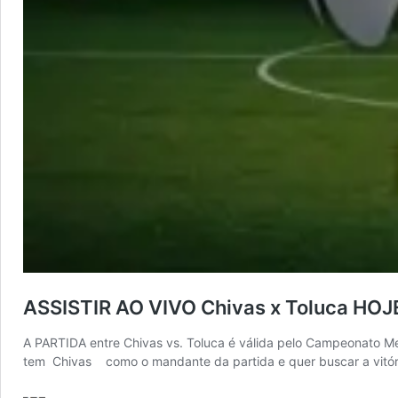
ASSISTIR AO VIVO Chivas x Toluca HOJ
A PARTIDA entre Chivas vs. Toluca é válida pelo Campeonato Mex
tem Chivas como o mandante da partida e quer buscar a vitóri