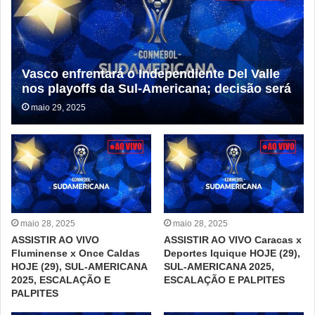
Vasco enfrentará o Independiente Del Valle
nos playoffs da Sul-Americana; decisão será
em São Januário
maio 29, 2025
maio 28, 2025
maio 28, 2025
ASSISTIR AO VIVO
ASSISTIR AO VIVO Caracas x
Fluminense x Once Caldas
Deportes Iquique HOJE (29),
HOJE (29), SUL-AMERICANA
SUL-AMERICANA 2025,
2025, ESCALAÇÃO E
ESCALAÇÃO E PALPITES
PALPITES