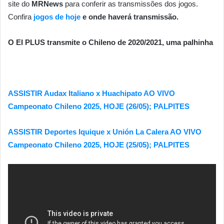
site do
MRNews
para conferir as transmissões dos jogos.
Confira
jogos de hoje
e onde haverá transmissão.
O EI PLUS transmite o Chileno de 2020/2021, uma palhinha
ASSISTIR Audax Italiano x Huachipato AO VIVO
Campeonato Chileno 2025, HOJE (26/05); PALPITES
ASSISTIR Deportes Iquique x Unión La Calera AO VIVO
Campeonato Chileno 2025, HOJE (25/05); PALPITES