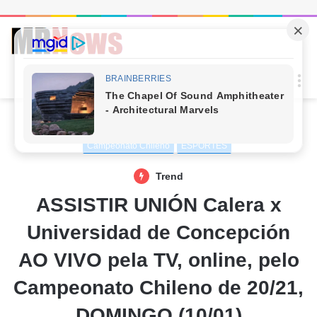
Procur
M
por
Início
/
Esportes
Campeonato Chileno
ESPORTES
Trend
ASSISTIR UNIÓN Calera x
Universidad de Concepción
AO VIVO pela TV, online, pelo
Campeonato Chileno de 20/21,
DOMINGO (10/01)