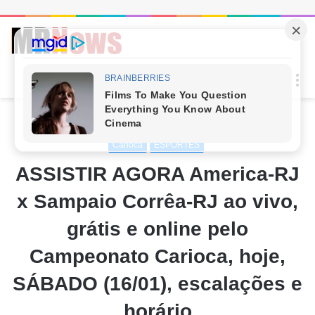
Procur
M
por
Início
/
ESPORTES
/
Carioca
Carioca
ESPORTES
ASSISTIR AGORA America-RJ
x Sampaio Corrêa-RJ ao vivo,
grátis e online pelo
Campeonato Carioca, hoje,
SÁBADO (16/01), escalações e
horário