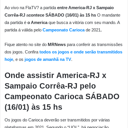
Ao vivo na FlaTV? a partida
entre America-RJ x Sampaio
Corrêa-RJ
a
contece SÁBADO (16/01) às 15 hs
O mandante
da partida é
o America
que busca a vitória com seu mando. A
partida á válida pelo
Campeonato Carioca
de 2021
.
Fique atento no site do
MRNews
para conferir as transmissões
dos jogos. Confira
todos os jogos e onde serão transmitidos
hoje
, e os
jogos de amanhã na TV
.
Onde assistir America-RJ x
Sampaio Corrêa-RJ pelo
Campeonato Carioca SÁBADO
(16/01)
às 15 hs
Os jogos do Carioca deverão ser transmitidos por várias
plataformas em 2021. Segundo o “UOL”, há negociação