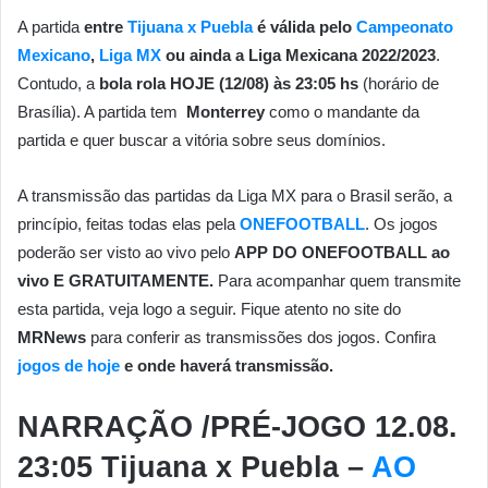
A partida
entre
Tijuana x Puebla
é válida pelo
Campeonato
Mexicano
,
Liga MX
ou ainda a Liga Mexicana 2022/2023
.
Contudo, a
bola rola HOJE (12/08)
às 23:05 hs
(horário de
Brasília). A partida tem
Monterrey
como o mandante da
partida e quer buscar a vitória sobre seus domínios.
A transmissão das partidas da Liga MX para o Brasil serão, a
princípio, feitas todas elas pela
ONEFOOTBALL
. Os jogos
poderão ser visto ao vivo pelo
APP DO ONEFOOTBALL ao
vivo E GRATUITAMENTE.
Para acompanhar quem transmite
esta partida, veja logo a seguir.
Fique atento no site do
MRNews
para conferir as transmissões dos jogos. Confira
jogos de hoje
e onde haverá transmissão.
NARRAÇÃO /PRÉ-JOGO 12.08.
23:05 Tijuana x Puebla –
AO