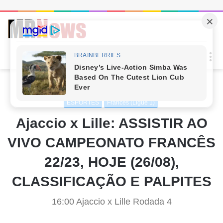
Procur
M
por
Início
/
ESPORTES
ESPORTES
Francês (Ligue 1)
Ajaccio x Lille: ASSISTIR AO
VIVO CAMPEONATO FRANCÊS
22/23, HOJE (26/08),
CLASSIFICAÇÃO E PALPITES
16:00 Ajaccio x Lille Rodada 4