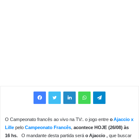
Facebook
Twitter
Linkedin
WhatsApp
Telegram
O Campeonato francês ao vivo na TV:. o jogo entre
o
Ajaccio x
Lille
pelo
Campeonato Francês
,
acontece HOJE (26/08) às
16 hs.
O mandante desta partida será
o Ajaccio ,
que buscar