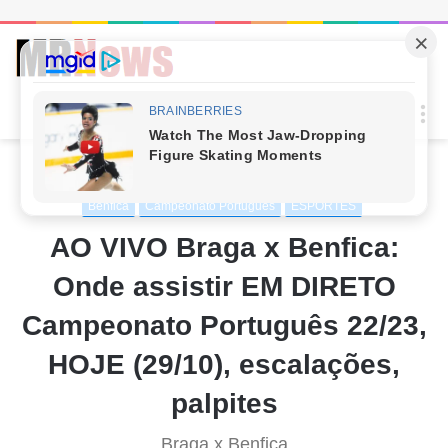
Procur
M
por
Início
/
ESPORTES
Benfica
Campeonato Português
ESPORTES
AO VIVO Braga x Benfica:
Onde assistir EM DIRETO
Campeonato Português 22/23,
HOJE (29/10), escalações,
palpites
Braga x Benfica