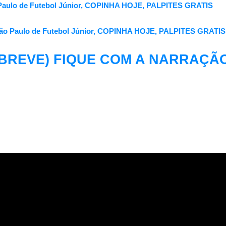
 Paulo de Futebol Júnior, COPINHA HOJE, PALPITES GRATIS
ão Paulo de Futebol Júnior, COPINHA HOJE, PALPITES GRATIS
M BREVE) FIQUE COM A NARRAÇÃ