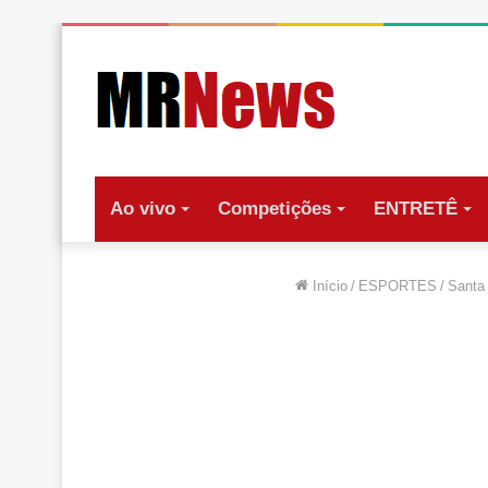
Ao vivo
Competições
ENTRETÊ
Início
/
ESPORTES
/
Santa