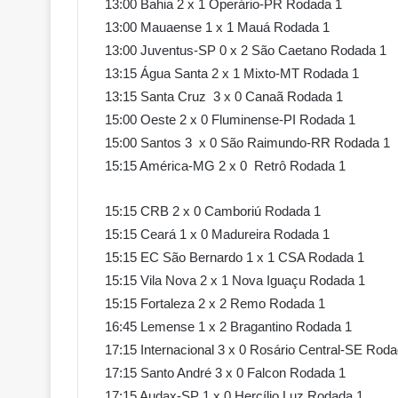
13:00 Bahia 2 x 1 Operário-PR Rodada 1
13:00 Mauaense 1 x 1 Mauá Rodada 1
13:00 Juventus-SP 0 x 2 São Caetano Rodada 1
13:15 Água Santa 2 x 1 Mixto-MT Rodada 1
13:15 Santa Cruz 3 x 0 Canaã Rodada 1
15:00 Oeste 2 x 0 Fluminense-PI Rodada 1
15:00 Santos 3 x 0 São Raimundo-RR Rodada 1
15:15 América-MG 2 x 0 Retrô Rodada 1
15:15 CRB 2 x 0 Camboriú Rodada 1
15:15 Ceará 1 x 0 Madureira Rodada 1
15:15 EC São Bernardo 1 x 1 CSA Rodada 1
15:15 Vila Nova 2 x 1 Nova Iguaçu Rodada 1
15:15 Fortaleza 2 x 2 Remo Rodada 1
16:45 Lemense 1 x 2 Bragantino Rodada 1
17:15 Internacional 3 x 0 Rosário Central-SE Rod
17:15 Santo André 3 x 0 Falcon Rodada 1
17:15 Audax-SP 1 x 0 Hercílio Luz Rodada 1