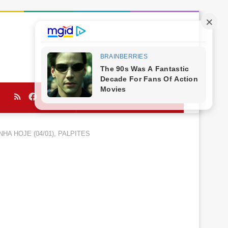
RSS
Facebook
Twitter
YouTube
Procurar
por
OPINHA HOJE (04/01), PALPITES