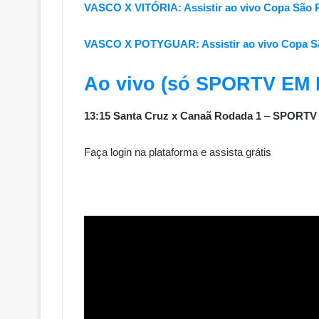
VASCO X VITÓRIA: Assistir ao vivo Copa São
VASCO X POTYGUAR: Assistir ao vivo Copa S
Ao vivo (só SPORTV E
13:15 Santa Cruz x Canaã Rodada 1
–
SPORTV
Faça login na plataforma e assista grátis