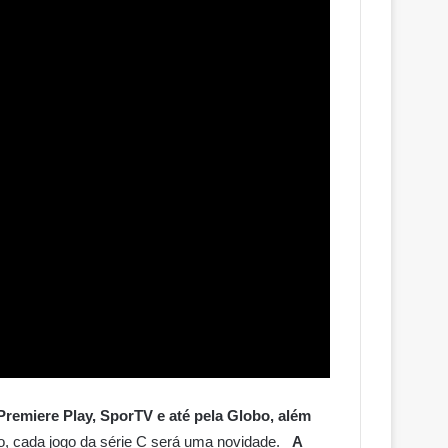
Premiere Play, SporTV e até pela Globo, além
io, cada jogo da série C será uma novidade.
A