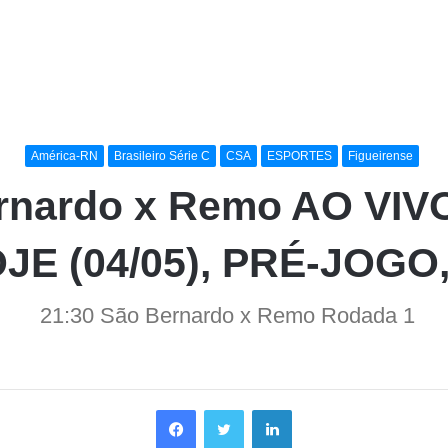
América-RN
Brasileiro Série C
CSA
ESPORTES
Figueirense
nardo x Remo AO VIVO
OJE (04/05), PRÉ-JOGO
21:30 São Bernardo x Remo Rodada 1
Facebook
Twitter
Linkedin