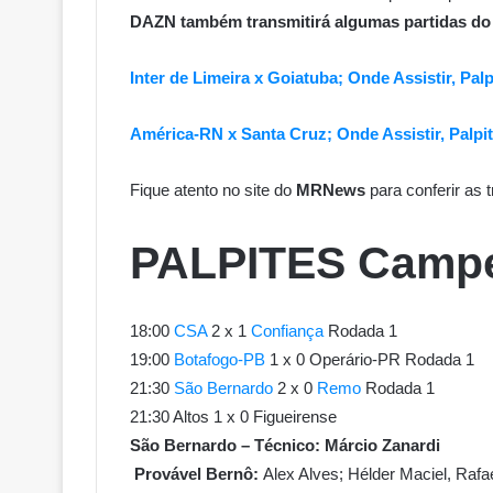
DAZN também transmitirá algumas partidas do 
Inter de Limeira x Goiatuba; Onde Assistir, Pal
América-RN x Santa Cruz; Onde Assistir, Palpi
Fique atento no site do
MRNews
para conferir as 
PALPITES Campeo
18:00
CSA
2 x 1
Confiança
Rodada 1
19:00
Botafogo-PB
1 x 0 Operário-PR Rodada 1
21:30
São Bernardo
2 x 0
Remo
Rodada 1
21:30 Altos 1 x 0 Figueirense
São Bernardo – Técnico: Márcio Zanardi
Provável Bernô:
Alex Alves; Hélder Maciel, Rafa