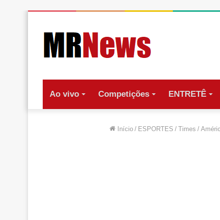
Ao vivo
Competições
ENTRETÊ
Início
/
ESPORTES
/
Times
/
Améri