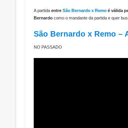
A partida
entre
São Bernardo x Remo
é válida p
Bernardo
como o mandante da partida e quer busc
São Bernardo x Remo –
NO PASSADO