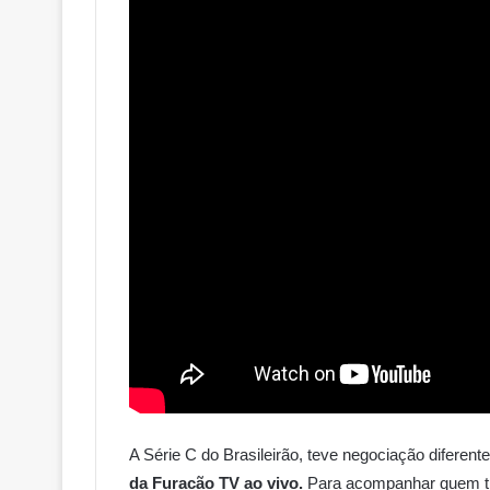
A Série C do Brasileirão, teve negociação diferent
da Furacão TV ao vivo.
Para acompanhar quem tra