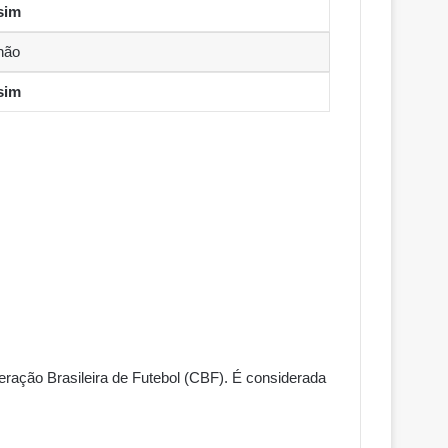
sim
não
sim
eração Brasileira de Futebol (CBF). É considerada