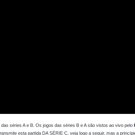
e das séries A e B. Os jogos das séries B e A são vistos ao vivo pelo
nsmite esta partida DA SÉRIE C, veja logo a seguir, mas a princíp