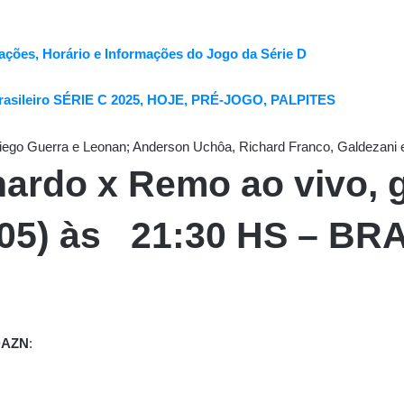
alações, Horário e Informações do Jogo da Série D
Brasileiro SÉRIE C 2025, HOJE, PRÉ-JOGO, PALPITES
iego Guerra e Leonan; Anderson Uchôa, Richard Franco, Galdezani e 
rnardo x Remo
ao vivo, 
/05) às 21:30 HS – B
DAZN
: