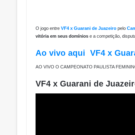
O jogo entre
VF4 x Guarani de Juazeiro
pelo
Cam
vitória em seus domínios
e a competição, disputa
Ao vivo aqui VF4 x Guar
AO VIVO O CAMPEONATO PAULISTA FEMININ
VF4 x Guarani de Juaze