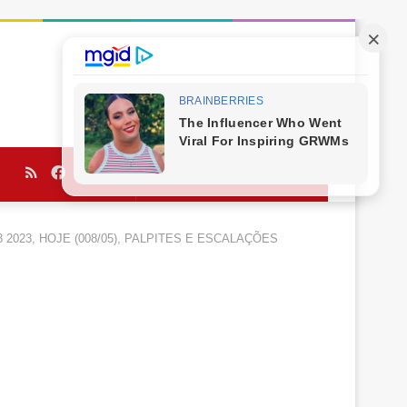
RSS
Facebook
Twitter
YouTube
Procurar
por
3 2023, HOJE (008/05), PALPITES E ESCALAÇÕES