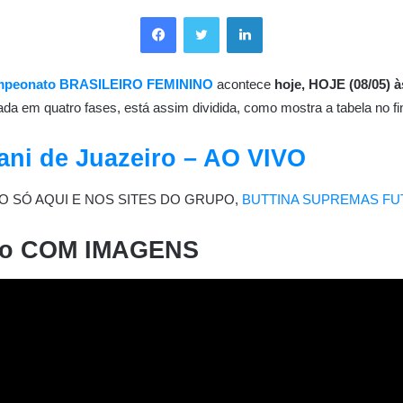
Facebook
Twitter
Linkedin
peonato BRASILEIRO FEMININO
acontece
hoje, HOJE (08/05) à
da em quatro fases, está assim dividida, como mostra a tabela no fin
ani de Juazeiro – AO VIVO
O SÓ AQUI E NOS SITES DO GRUPO,
BUTTINA
SUPREMAS
FU
iro COM IMAGENS