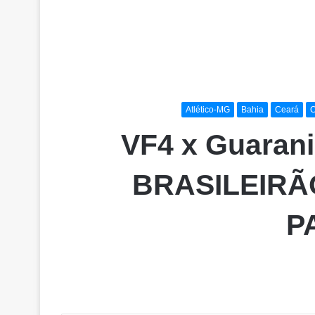
Atlético-MG
Bahia
Ceará
C
VF4 x Guaran
BRASILEIRÃO
P