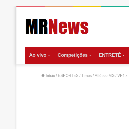
Ao vivo
Competições
ENTRETÊ
Início
/
ESPORTES
/
Times
/
Atlético-MG
/
VF4 x