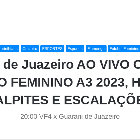
orinthians
Cruzeiro
ESPORTES
Esportes
Flamengo
Futebol Feminino
i de Juazeiro AO VIV
 FEMININO A3 2023, HO
ALPITES E ESCALAÇÕ
20:00 VF4 x Guarani de Juazeiro