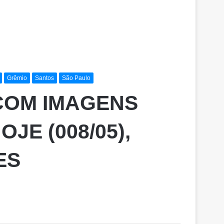
Grêmio
Santos
São Paulo
O COM IMAGENS
JE (008/05),
ES