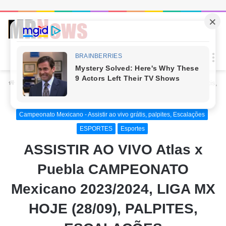
Procur
M
por
Início
/
ESPORTES
/
Campeonato Mexicano - Assistir ao vivo grátis,
palpites, Escalações
Campeonato Mexicano - Assistir ao vivo grátis, palpites, Escalações
ESPORTES
Esportes
ASSISTIR AO VIVO Atlas x
Puebla CAMPEONATO
Mexicano 2023/2024, LIGA MX
HOJE (28/09), PALPITES,