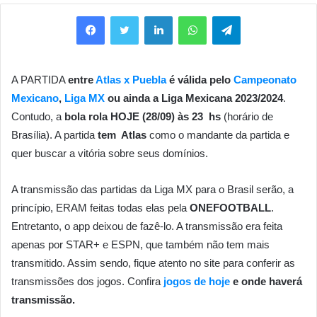
Facebook
Twitter
Linkedin
WhatsApp
Telegram
A PARTIDA
entre
Atlas x Puebla
é válida pelo
Campeonato
Mexicano
,
Liga MX
ou ainda a Liga Mexicana 2023/2024
.
Contudo, a
bola rola HOJE (28/09)
às 23 hs
(horário de
Brasília). A partida
tem Atlas
como o mandante da partida e
quer buscar a vitória sobre seus domínios.
A transmissão das partidas da Liga MX para o Brasil serão, a
princípio, ERAM feitas todas elas pela
ONEFOOTBALL
.
Entretanto, o app deixou de fazê-lo. A transmissão era feita
apenas por STAR+ e ESPN, que também não tem mais
transmitido. Assim sendo, f
ique atento no site para conferir as
transmissões dos jogos. Confira
jogos de hoje
e onde haverá
transmissão.