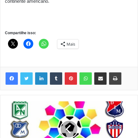
continente americano.
Compartilhe isso:
Mais
Linkedin
Tumblr
Pinterest
WhatsApp
Compartilhar via e-mail
Imprimir