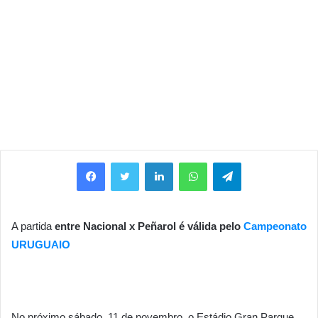
Facebook
Twitter
Linkedin
WhatsApp
Telegram
A partida
entre Nacional x Peñarol é válida pelo
Campeonato
URUGUAIO
No próximo sábado, 11 de novembro, o Estádio Gran Parque