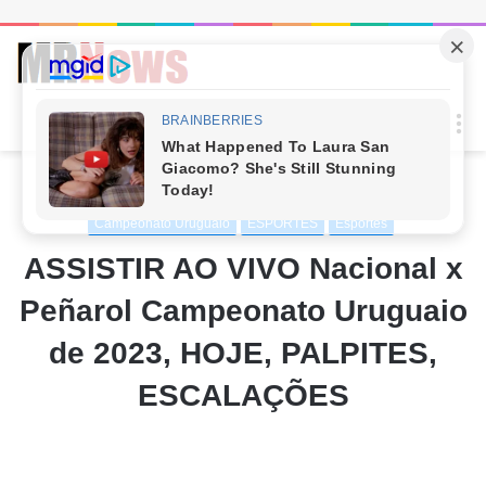
Procur
M
por
Início
/
ESPORTES
/
Campeonato Uruguaio
Campeonato Uruguaio
ESPORTES
Esportes
ASSISTIR AO VIVO Nacional x
Peñarol Campeonato Uruguaio
de 2023, HOJE, PALPITES,
ESCALAÇÕES