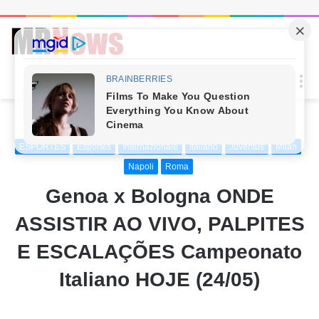
Procur
M
por
Início
/
ESPORTES
ESPORTES
Esportes
Internazionale
Italiano
Juventus
Milan
Napoli
Roma
Genoa x Bologna ONDE
ASSISTIR AO VIVO, PALPITES
E ESCALAÇÕES Campeonato
Italiano HOJE (24/05)