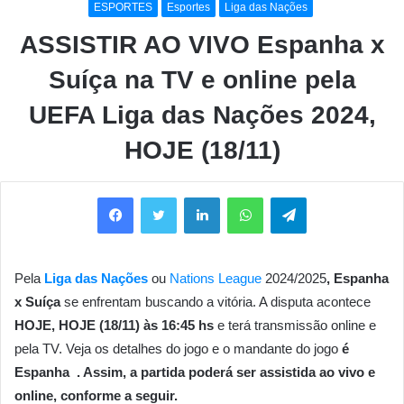
ESPORTES
Esportes
Liga das Nações
ASSISTIR AO VIVO Espanha x
Suíça na TV e online pela
UEFA Liga das Nações 2024,
HOJE (18/11)
Facebook
Twitter
Linkedin
WhatsApp
Telegram
Pela
Liga das Nações
ou
Nations League
2024/2025
, Espanha
x Suíça
se enfrentam buscando a vitória. A disputa acontece
HOJE, HOJE (18/11) às 16:45 hs
e terá transmissão online e
pela TV. Veja os detalhes do jogo e o mandante do jogo
é
Espanha . Assim, a partida poderá ser assistida ao vivo e
online, conforme a seguir.