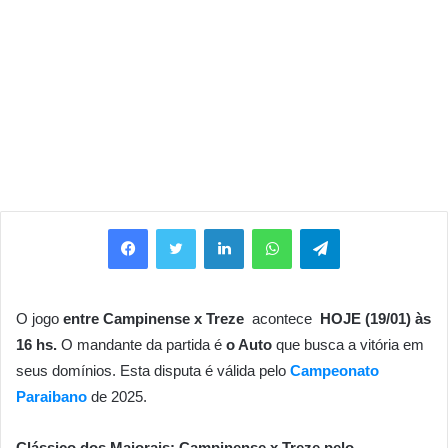
Facebook
Twitter
Linkedin
WhatsApp
Telegram
O jogo
entre Campinense x Treze
acontece
HOJE (19/01) às
16 hs.
O mandante da partida é
o Auto
que busca a vitória em
seus domínios. Esta disputa é válida pelo
Campeonato
Paraibano
de 2025.
Clássico dos Maiorais: Campinense x Treze pelo