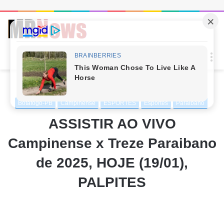
Procur
M
por
Início
/
ESPORTES
/
Times
/
Botafogo-PB
Botafogo-PB
Campinense
ESPORTES
Esportes
Paraibano
ASSISTIR AO VIVO
Campinense x Treze Paraibano
de 2025, HOJE (19/01),
PALPITES