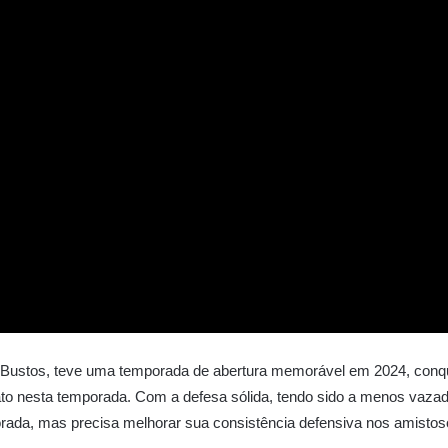
n Bustos, teve uma temporada de abertura memorável em 2024, conqu
ato nesta temporada. Com a defesa sólida, tendo sido a menos vazad
ada, mas precisa melhorar sua consistência defensiva nos amistoso