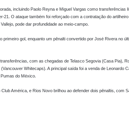
orada, incluindo Paolo Reyna e Miguel Vargas como transferências li
der-21. O ataque também foi reforçado com a contratação do artilheiro
Vallejo, pode dar profundidade ao meio-campo.
primeiro gol, enquanto um pênalti convertido por José Rivera no últi
e transferências, com as chegadas de Telasco Segovia (Casa Pia), 
lt (Vancouver Whitecaps). A principal saída foi a venda de Leonard
 o Pumas do México.
Club América, e Rios Novo brilhou ao defender dois pênaltis, com S