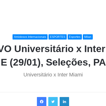
Amistosos Internacionais
ESPORTES
Esportes
Milan
O Universitário x Inte
JE (29/01), Seleções, 
Universitário x Inter Miami
Facebook
Twitter
Linkedin