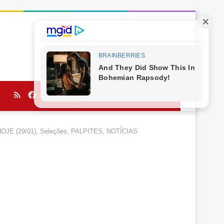
RSS
Facebook
Twitter
YouTube
Procurar
por
, HOJE (29/01), Seleções, PALPITES, NOTÍCIAS