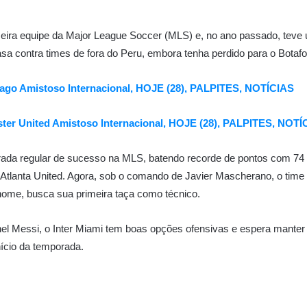
imeira equipe da Major League Soccer (MLS) e, no ano passado, tev
sa contra times de fora do Peru, embora tenha perdido para o Botafo
ago Amistoso Internacional, HOJE (28), PALPITES, NOTÍCIAS
er United Amistoso Internacional, HOJE (28), PALPITES, NOTÍ
orada regular de sucesso na MLS, batendo recorde de pontos com 74 
Atlanta United. Agora, sob o comando de Javier Mascherano, o time e
enome, busca sua primeira taça como técnico.
onel Messi, o Inter Miami tem boas opções ofensivas e espera mant
nício da temporada.