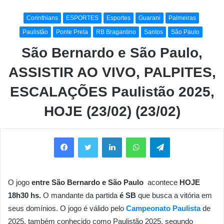
Corinthians
ESPORTES
Esportes
Guarani
Palmeiras
Paulistão
Ponte Preta
RB Bragantino
Santos
São Paulo
São Bernardo e São Paulo,
ASSISTIR AO VIVO, PALPITES,
ESCALAÇÕES Paulistão 2025,
HOJE (23/02) (23/02)
Facebook
Twitter
Linkedin
WhatsApp
Telegram
O jogo
entre São Bernardo e São Paulo
acontece
HOJE
18h30
hs.
O mandante da partida
é
SB
que busca a vitória em
seus domínios. O jogo é válido pelo
Campeonato Paulista
de
2025, também conhecido como Paulistão 2025, segundo