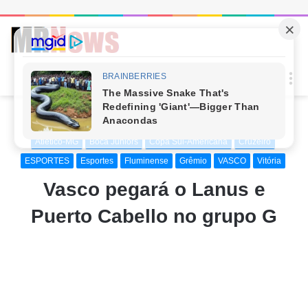
Procur
M
por
Início
/
ESPORTES
/
Times
/
Atlético-MG
Atlético-MG
Boca Juniors
Copa Sul-Americana
Cruzeiro
ESPORTES
Esportes
Fluminense
Grêmio
VASCO
Vitória
Vasco pegará o Lanus e
Puerto Cabello no grupo G