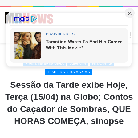
Procur
M
por
Início
/
ENTRETENIMENTO
/
Programação da Globo
Programação da Globo
Supercine
Tela Quente
TEMPERATURA MÁXIMA
Sessão da Tarde exibe Hoje,
Terça (15/04) na Globo; Contos
do Caçador de Sombras, QUE
HORAS COMEÇA, sinopse