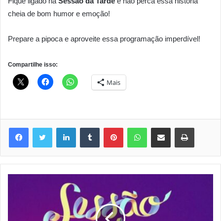
Fique ligado na
Sessão da Tarde
e não perca essa história
cheia de bom humor e emoção!
Prepare a pipoca e aproveite essa programação imperdível!
Compartilhe isso:
Mais
Linkedin
Tumblr
Pinterest
WhatsApp
Compartilhar via e-mail
Imprimir