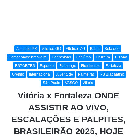
Athletico-PR
Atlético-GO
Atlético-MG
Bahia
Botafogo
Campeonato brasileiro
Corinthians
Criciúma
Cruzeiro
Cuiaba
ESPORTES
Esportes
Flamengo
Fluminense
Fortaleza
Grêmio
Internacional
Juventude
Palmeiras
RB Bragantino
São Paulo
VASCO
Vitória
Vitória x Fortaleza ONDE
ASSISTIR AO VIVO,
ESCALAÇÕES E PALPITES,
BRASILEIRÃO 2025, HOJE