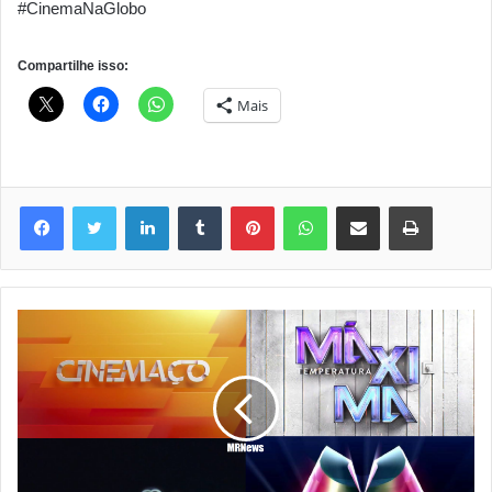
#CinemaNaGlobo
Compartilhe isso:
Mais
Linkedin
Tumblr
Pinterest
WhatsApp
Compartilhar via e-mail
Imprimir