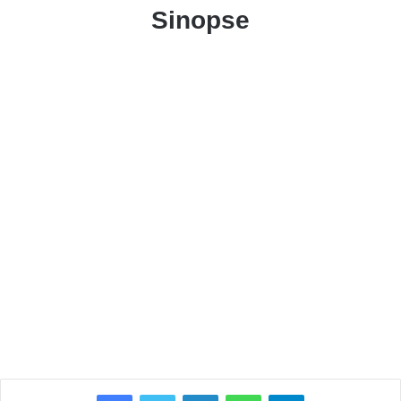
Sinopse
Facebook
Twitter
Linkedin
WhatsApp
Telegram