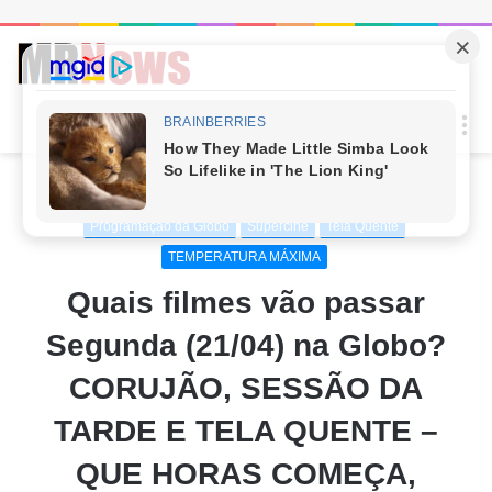
Procur
M
por
Início
/
ENTRETENIMENTO
/
Programação da Globo
Programação da Globo
Supercine
Tela Quente
TEMPERATURA MÁXIMA
Quais filmes vão passar
Segunda (21/04) na Globo?
CORUJÃO, SESSÃO DA
TARDE E TELA QUENTE –
QUE HORAS COMEÇA,