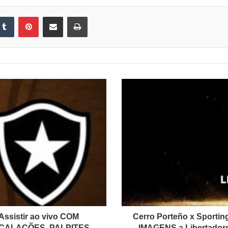
kedin
Tumblr
Pinterest
Compartilhar via e-mail
Imprimir
Assistir ao vivo COM
Cerro Porteño x Sporting
 ESCALAÇÕES, PALPITES
IMAGENS a Libertador