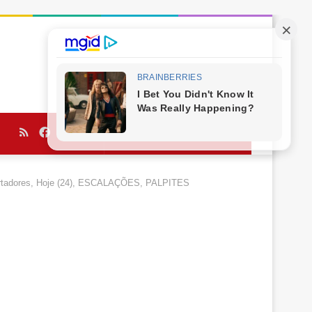
RSS
Facebook
Twitter
YouTube
Procurar
por
bertadores, Hoje (24), ESCALAÇÕES, PALPITES