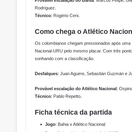
Provável escalação do Bahia
: Marcos Felipe; Gi
Rodríguez.
Técnico
: Rogério Ceni.
Como chega o Atlético Nacion
Os colombianos chegam pressionados após uma derr
Nacional-URU pelo mesmo placar. Com três pontos,
sonhando com a classificação.
Desfalques
: Juan Aguirre, Sebastián Guzmán e J
Provável escalação do Atlético Nacional
: Ospina
Técnico
: Pablo Repetto.
Ficha técnica da partida
Jogo
: Bahia x Atlético Nacional