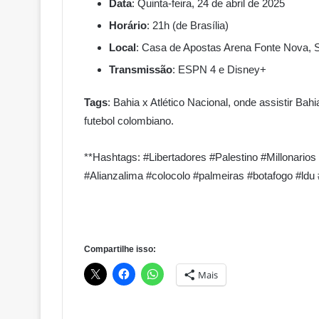
Data
: Quinta-feira, 24 de abril de 2025
Horário
: 21h (de Brasília)
Local
: Casa de Apostas Arena Fonte Nova, 
Transmissão
: ESPN 4 e Disney+
Tags
: Bahia x Atlético Nacional, onde assistir Ba
futebol colombiano.
**Hashtags: #Libertadores #Palestino #Millonarios
#Alianzalima #colocolo #palmeiras #botafogo #ldu
Compartilhe isso:
Mais