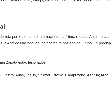
lberto, David Duarte, Mingo, Luciano Juba; Caio Alexandre, Jean Luc
al
ota por 3 a 0 para o Internacional na última rodada. Antes, havia
 o Atlético Nacional ocupa a terceira posição do Grupo F e precis
uan Zapata estão lesionados.
; Castro, Arias, Tesillo, Salazar; Rivero, Campuzano, Asprilla; Arce,