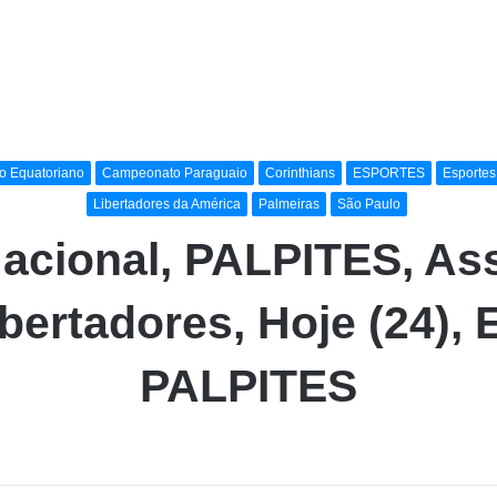
 Equatoriano
Campeonato Paraguaio
Corinthians
ESPORTES
Esportes
Libertadores da América
Palmeiras
São Paulo
Nacional, PALPITES, As
bertadores, Hoje (24)
PALPITES