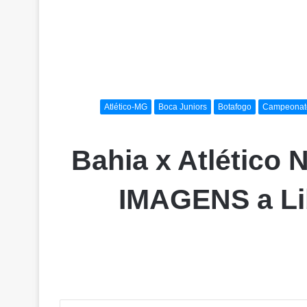
Atlético-MG
Boca Juniors
Botafogo
Campeonato
Bahia x Atlético 
IMAGENS a Li