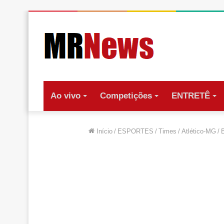
Ao vivo
Competições
ENTRETÊ
Início
/
ESPORTES
/
Times
/
Atlético-MG
/
B