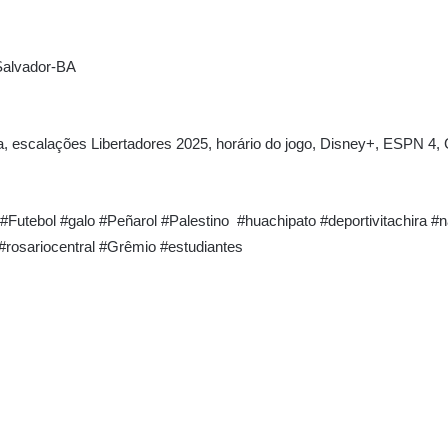
Salvador-BA
hia, escalações Libertadores 2025, horário do jogo, Disney+, ESPN 4,
 #Futebol #galo #Peñarol #Palestino #huachipato #deportivitachira #
 #rosariocentral #Grêmio #estudiantes