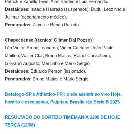
Patrick e Zapelli; Tevis, Alan Kardec e Luiz Fernando.
Desfalques
: Isaac e Habraão (suspensos); Dudu, Leozinho e
Julimar (departamento médico).
Pendurados
: Zapelli e Renan Peixoto.
Chapecoense (técnico: Gilmar Dal Pozzo)
Léo Vieira; Bruno Leonardo, Victor Caetano, João Paulo;
Mailton, Walter Clar; Bruno Matias, Rafael Carvalheira,
Giovanni Augusto; Marcinho e Mário Sérgio.
Desfalques
: Eduardo Person (lesionado).
Pendurados
: Bruno Matias e Mário Sérgio.
Botafogo-SP x Athletico-PR ; onde assistir ao vivo Hoje,
horário e escalações, Palpites; Brasileirão Série B 2025
RESULTADO DO SORTEIO TIMEMANIA 2280 DE HOJE
TERÇA (12/08)