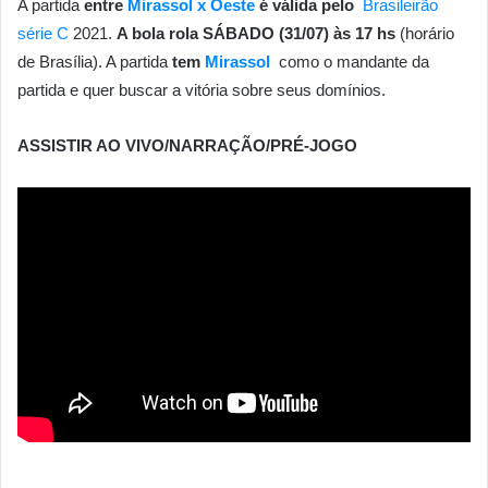
A partida
entre
Mirassol x Oeste
é válida pelo
Brasileirão
série C
2021.
A bola rola SÁBADO (31/07) às 17 hs
(horário
de Brasília). A partida
tem
Mirassol
como o mandante da
partida e quer buscar a vitória sobre seus domínios.
ASSISTIR AO VIVO/NARRAÇÃO/PRÉ-JOGO