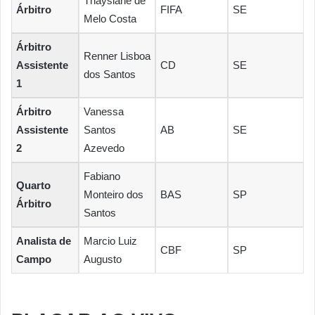
Thayslane de
Árbitro
FIFA
SE
Melo Costa
Árbitro
Renner Lisboa
Assistente
CD
SE
dos Santos
1
Árbitro
Vanessa
Assistente
Santos
AB
SE
2
Azevedo
Fabiano
Quarto
Monteiro dos
BAS
SP
Árbitro
Santos
Analista de
Marcio Luiz
CBF
SP
Campo
Augusto