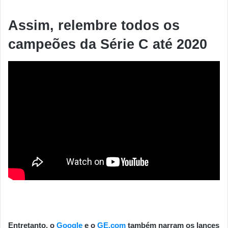
Assim, relembre todos os
campeões da Série C até 2020
Entretanto, o
Google
e o
GE.com
também narram os lances