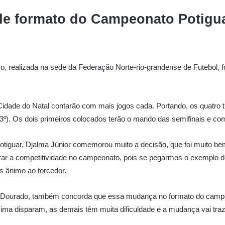
e formato do Campeonato Potigu
realizada na sede da Federação Norte-rio-grandense de Futebol, foi 
idade do Natal contarão com mais jogos cada. Portando, os quatro 
x 3º). Os dois primeiros colocados terão o mando das semifinais e co
Potiguar, Djalma Júnior comemorou muito a decisão, que foi muito bem
ar a competitividade no campeonato, pois se pegarmos o exemplo de
is ânimo ao torcedor.
ra Dourado, também concorda que essa mudança no formato do campe
ima disparam, as demais têm muita dificuldade e a mudança vai tr