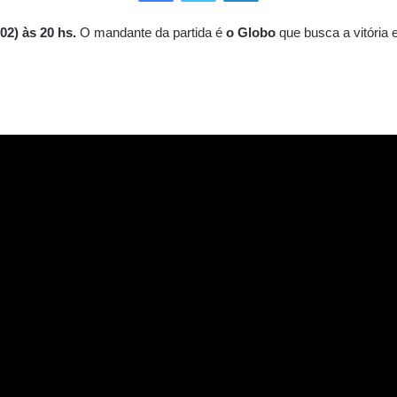
2) às 20 hs.
O mandante da partida é
o Globo
que busca a vitória 