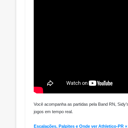
Você acompanha as partidas pela Band RN, Sidy’s
jogos em tempo real.
Escalações, Palpites e Onde ver Athletico-P