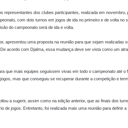
os representantes dos clubes participantes, realizada em novembro, p
eonato, com dois turnos em jogos de ida no primeiro e de volta no se
cisão do campeonato será de ida e volta.
r, apresentou uma proposta na reunião para que sejam realizadas sem
. De acordo com Djalma, essa mudança deve ser vista como um atrat
 para que mais equipes seguissem vivas em todo o campeonato até o 
 jogos, mas que conseguiu se recuperar durante a competição e term
ltou a sugerir, assim como na edição anterior, que as finais dos turn
 de jogos. Entretanto, foi realizada mais uma reunião para definir 