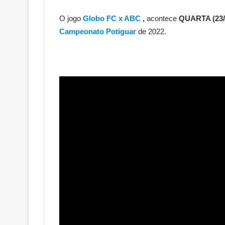
O jogo
Globo FC x ABC
,
acontece
QUARTA (23/0
Campeonato Potiguar
de 2022.