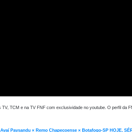
 TV, TCM e na TV FNF com exclusividade no youtube. O perfil da FN
R × Avaí Paysandu × Remo Chapecoense × Botafogo-SP HOJE, SÉ