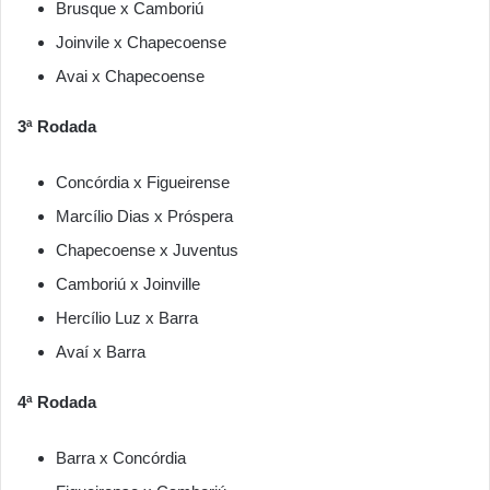
Brusque x Camboriú
Joinvile x Chapecoense
Avai x Chapecoense
3ª Rodada
Concórdia x Figueirense
Marcílio Dias x Próspera
Chapecoense x Juventus
Camboriú x Joinville
Hercílio Luz x Barra
Avaí x Barra
4ª Rodada
Barra x Concórdia