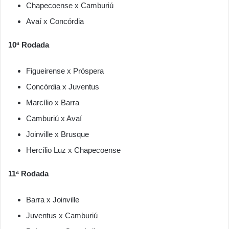
Chapecoense x Camburiú
Avaí x Concórdia
10ª Rodada
Figueirense x Próspera
Concórdia x Juventus
Marcílio x Barra
Camburiú x Avaí
Joinville x Brusque
Hercílio Luz x Chapecoense
11ª Rodada
Barra x Joinville
Juventus x Camburiú