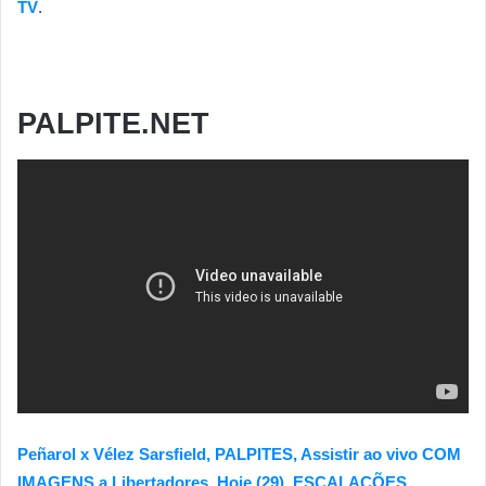
TV
.
PALPITE.NET
Peñarol x Vélez Sarsfield, PALPITES, Assistir ao vivo COM
IMAGENS a Libertadores, Hoje (29), ESCALAÇÕES,