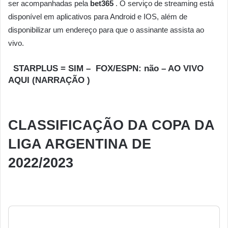
ser acompanhadas pela
bet365
. O serviço de streaming está
disponível em aplicativos para Android e IOS, além de
disponibilizar um endereço para que o assinante assista ao
vivo.
STARPLUS = SIM – FOX/ESPN: não – AO VIVO
AQUI (NARRAÇÃO )
CLASSIFICAÇÃO DA COPA DA
LIGA ARGENTINA DE
2022/2023