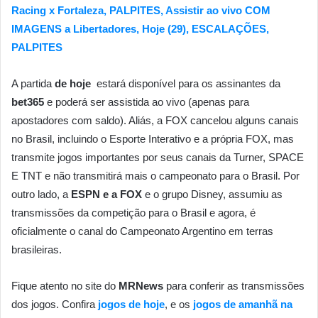
Racing x Fortaleza, PALPITES, Assistir ao vivo COM
IMAGENS a Libertadores, Hoje (29), ESCALAÇÕES,
PALPITES
A partida
de hoje
estará disponível para os assinantes da
bet365
e poderá ser assistida ao vivo (apenas para
apostadores com saldo). Aliás, a FOX cancelou alguns canais
no Brasil, incluindo o Esporte Interativo e a própria FOX, mas
transmite jogos importantes por seus canais da Turner, SPACE
E TNT e não transmitirá mais o campeonato para o Brasil. Por
outro lado, a
ESPN e a FOX
e o grupo Disney, assumiu as
transmissões da competição para o Brasil e agora, é
oficialmente o canal do Campeonato Argentino em terras
brasileiras.
Fique atento no site do
MRNews
para conferir as transmissões
dos jogos. Confira
jogos de hoje
, e os
jogos de amanhã na