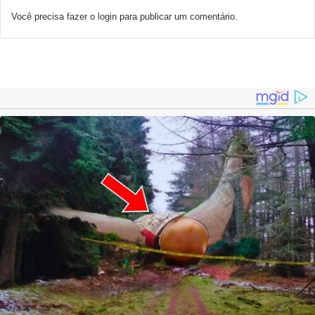
Você precisa fazer o
login
para publicar um comentário.