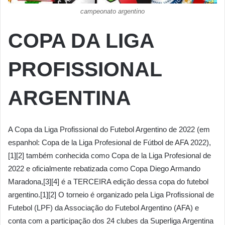
campeonato argentino
COPA DA LIGA
PROFISSIONAL
ARGENTINA
A Copa da Liga Profissional do Futebol Argentino de 2022 (em
espanhol: Copa de la Liga Profesional de Fútbol de AFA 2022),
[1][2] também conhecida como Copa de la Liga Profesional de
2022 e oficialmente rebatizada como Copa Diego Armando
Maradona,[3][4] é a TERCEIRA edição dessa copa do futebol
argentino.[1][2] O torneio é organizado pela Liga Profissional de
Futebol (LPF) da Associação do Futebol Argentino (AFA) e
conta com a participação dos 24 clubes da Superliga Argentina