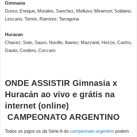
Gimnasia
Durso; Enrique, Morales, Sanchez, Melluso; Miramon; Soldano,
Lescano, Torres, Ramirez; Tarragona
Huracan
Chavez; Soto, Sauro, Novillo, Ibanez; Mazzanti, Hezze, Castro,
Gauto; Cordero, Coccaro
ONDE ASSISTIR Gimnasia x
Huracán ao vivo e grátis na
internet (online)
CAMPEONATO ARGENTINO
Todos os jogos os da Série A do
campeonato argentino
podem