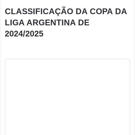
CLASSIFICAÇÃO DA COPA DA
LIGA ARGENTINA DE
2024/2025