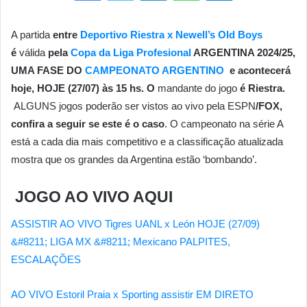
A partida
entre
Deportivo Riestra x Newell’s Old Boys
é
válida
pela
Copa da Liga Profesional
ARGENTINA 2024/25,
UMA FASE DO
CAMPEONATO ARGENTINO
e acontecerá
hoje, HOJE (27/07) às 15
hs. O
mandante do jogo
é Riestra
.
ALGUNS jogos poderão ser vistos ao vivo pela ESPN
/FOX,
confira a seguir se este é o caso
. O campeonato na série A
está a cada dia mais competitivo e a classificação atualizada
mostra que os grandes da Argentina estão ‘bombando’.
JOGO AO VIVO AQUI
ASSISTIR AO VIVO Tigres UANL x León HOJE (27/09)
&#8211; LIGA MX &#8211; Mexicano PALPITES,
ESCALAÇÕES
AO VIVO Estoril Praia x Sporting assistir EM DIRETO