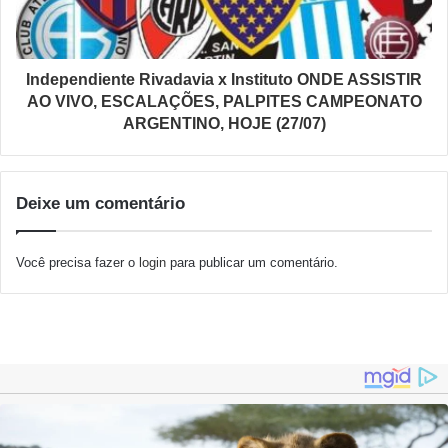
Independiente Rivadavia x Instituto ONDE ASSISTIR
AO VIVO, ESCALAÇÕES, PALPITES CAMPEONATO
ARGENTINO, HOJE (27/07)
Deixe um comentário
Você precisa fazer o
login
para publicar um comentário.