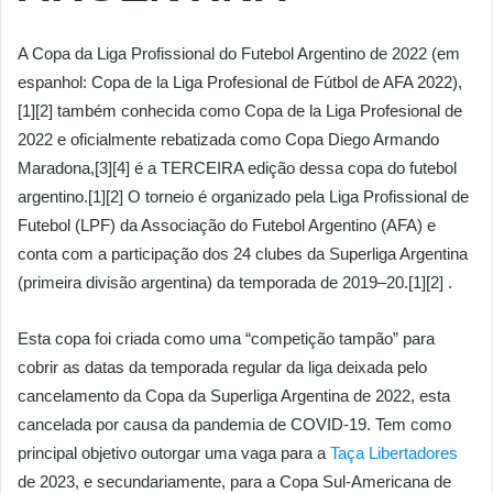
A Copa da Liga Profissional do Futebol Argentino de 2022 (em
espanhol: Copa de la Liga Profesional de Fútbol de AFA 2022),
[1][2] também conhecida como Copa de la Liga Profesional de
2022 e oficialmente rebatizada como Copa Diego Armando
Maradona,[3][4] é a TERCEIRA edição dessa copa do futebol
argentino.[1][2] O torneio é organizado pela Liga Profissional de
Futebol (LPF) da Associação do Futebol Argentino (AFA) e
conta com a participação dos 24 clubes da Superliga Argentina
(primeira divisão argentina) da temporada de 2019–20.[1][2] .
Esta copa foi criada como uma “competição tampão” para
cobrir as datas da temporada regular da liga deixada pelo
cancelamento da Copa da Superliga Argentina de 2022, esta
cancelada por causa da pandemia de COVID-19. Tem como
principal objetivo outorgar uma vaga para a
Taça Libertadores
de 2023, e secundariamente, para a Copa Sul-Americana de