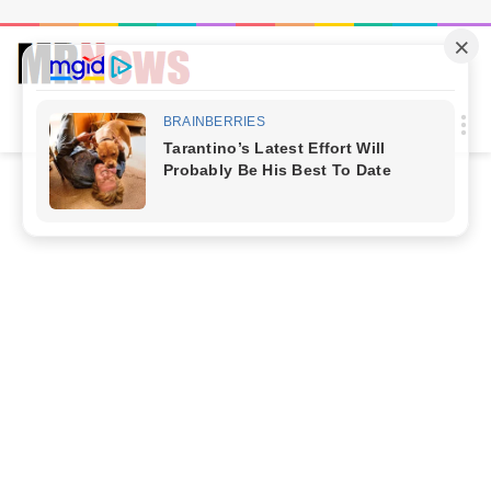
Procur
M
por
Início
/
ESPORTES
/
Times
/
Boca Juniors