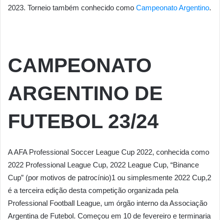
2023. Torneio também conhecido como
Campeonato Argentino
.
CAMPEONATO
ARGENTINO DE
FUTEBOL 23/24
A AFA Professional Soccer League Cup 2022, conhecida como
2022 Professional League Cup, 2022 League Cup, “Binance
Cup” (por motivos de patrocínio)1 ou simplesmente 2022 Cup,2
é a terceira edição desta competição organizada pela
Professional Football League, um órgão interno da Associação
Argentina de Futebol. Começou em 10 de fevereiro e terminaria