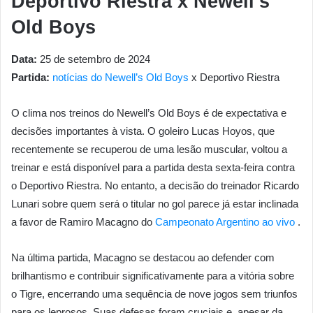
Deportivo Riestra x Newell’s
Old Boys
Data:
25 de setembro de 2024
Partida:
notícias do Newell’s Old Boys
x Deportivo Riestra
O clima nos treinos do Newell’s Old Boys é de expectativa e
decisões importantes à vista. O goleiro Lucas Hoyos, que
recentemente se recuperou de uma lesão muscular, voltou a
treinar e está disponível para a partida desta sexta-feira contra
o Deportivo Riestra. No entanto, a decisão do treinador Ricardo
Lunari sobre quem será o titular no gol parece já estar inclinada
a favor de Ramiro Macagno do
Campeonato Argentino ao vivo
.
Na última partida, Macagno se destacou ao defender com
brilhantismo e contribuir significativamente para a vitória sobre
o Tigre, encerrando uma sequência de nove jogos sem triunfos
para os leprosos. Suas defesas foram cruciais e, apesar da